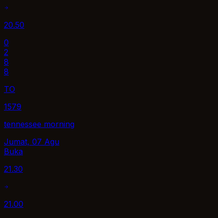
20.50
0
2
8
8
TO
1579
tennessee morning
Jumat, 07 Agu
Buka
21.30
21.00