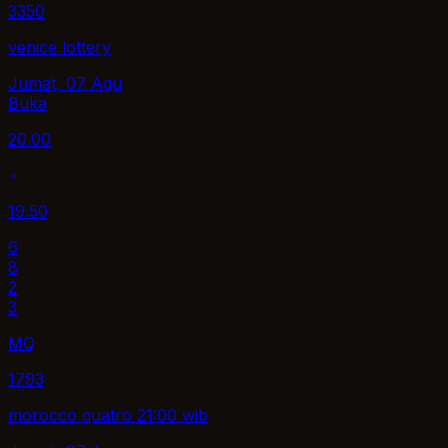
3350
venice lottery
Jumat, 07 Agu
Buka
20.00
19.50
6
8
2
3
MQ
1793
morocco quatro 21:00 wib