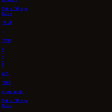
Rabu, 05 Agu
Buka
18.45
17.55
7
1
1
3
MG
1265
magnum4d
Rabu, 05 Agu
Buka