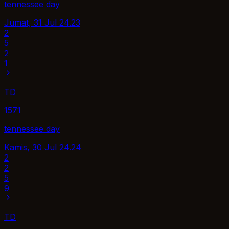
tennessee day
Jumat, 31 Jul
24.23
2
5
2
1
TD
1571
tennessee day
Kamis, 30 Jul
24.24
2
2
5
9
TD