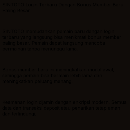
SINTOTO Login Terbaru Dengan Bonus Member Baru
Paling Besar
SINTOTO memudahkan pemain baru dengan login
terbaru yang langsung bisa menikmati bonus member
paling besar. Pemain dapat langsung mencoba
permainan tanpa menunggu lama.
Bonus member baru ini meningkatkan modal awal,
sehingga pemain bisa bermain lebih lama dan
meningkatkan peluang menang.
Keamanan login dijamin dengan enkripsi modern. Semua
data dan transaksi deposit atau penarikan tetap aman
dan terlindungi.