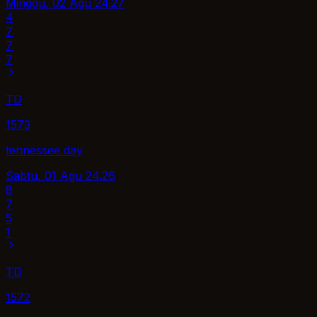
Minggu, 02 Agu
24.27
4
7
7
7
TD
1573
tennessee day
Sabtu, 01 Agu
24.26
8
7
5
1
TD
1572