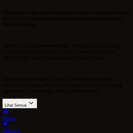
Keamanan login dijamin dengan enkripsi modern. Semua
data dan transaksi deposit atau penarikan tetap aman
dan terlindungi.
Platform ini juga menyediakan panduan strategi bagi
anggota baru, membantu mereka memahami cara
bermain dan meraih kemenangan lebih cepat.
Dengan login terbaru, bonus member besar, dan
panduan strategi, SINTOTO menjadi pilihan ideal bagi
pemain baru yang ingin langsung menang.
Lihat Semua
home
explore