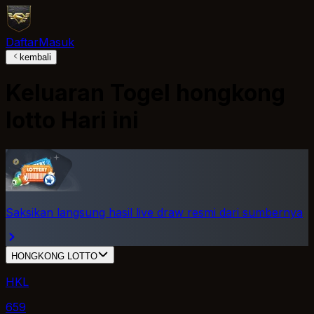
Daftar
Masuk
kembali
Keluaran Togel
hongkong
lotto
Hari ini
Saksikan langsung hasil live draw resmi dari sumbernya
HONGKONG LOTTO
HKL
659