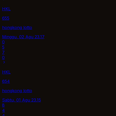
HKL
655
hongkong lotto
Minggu, 02 Agu
23.17
0
5
7
0
HKL
654
hongkong lotto
Sabtu, 01 Agu
23.15
8
4
4