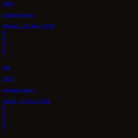
3654
xiamen lottery
Minggu, 02 Agu
02.00
5
9
3
0
XM
3653
xiamen lottery
Sabtu, 01 Agu
02.02
6
2
2
4