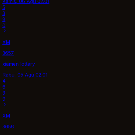
Kamis, 06 Agu
02.01
5
3
8
0
XM
3657
xiamen lottery
Rabu, 05 Agu
02.01
4
6
3
9
XM
3656