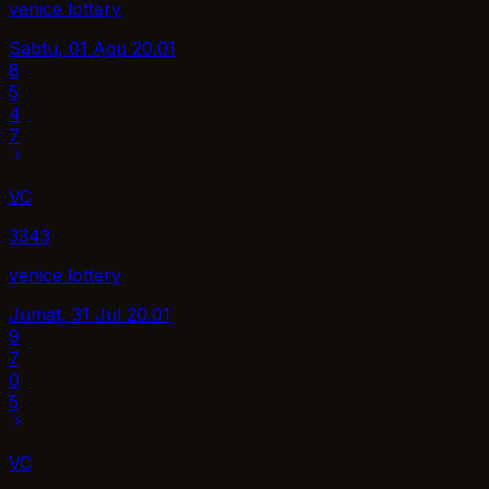
venice lottery
Sabtu, 01 Agu
20.01
8
5
4
7
VC
3343
venice lottery
Jumat, 31 Jul
20.01
9
7
0
5
VC