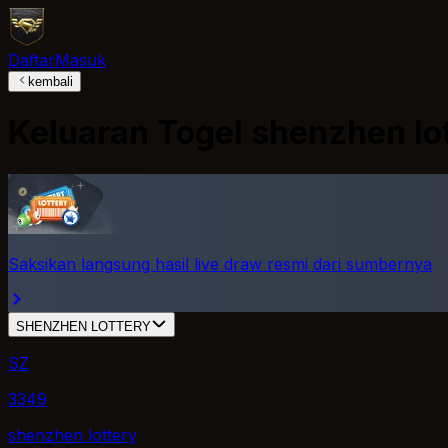
Daftar
Masuk
kembali
Keluaran Togel
shenzhen lo
Saksikan langsung hasil live draw resmi dari sumbernya
SHENZHEN LOTTERY
SZ
3349
shenzhen lottery