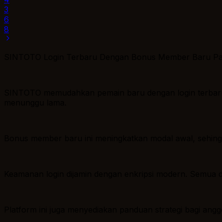
3
6
8
SINTOTO Login Terbaru Dengan Bonus Member Baru Pal
SINTOTO memudahkan pemain baru dengan login terbaru 
menunggu lama.
Bonus member baru ini meningkatkan modal awal, sehing
Keamanan login dijamin dengan enkripsi modern. Semua da
Platform ini juga menyediakan panduan strategi bagi a