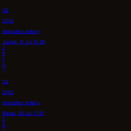
SZ
3343
shenzhen lottery
Jumat, 31 Jul
11.00
2
8
1
0
SZ
3342
shenzhen lottery
Kamis, 30 Jul
11.01
3
0
2