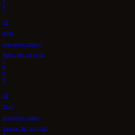
2
SZ
3341
shenzhen lottery
Rabu, 29 Jul
11.02
7
8
5
0
SZ
3340
shenzhen lottery
Selasa, 28 Jul
11.01
4