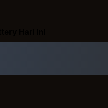
ttery
Hari ini