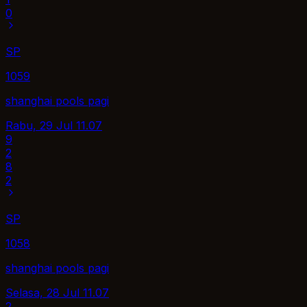
0
SP
1059
shanghai pools pagi
Rabu, 29 Jul
11.07
9
2
8
2
SP
1058
shanghai pools pagi
Selasa, 28 Jul
11.07
2