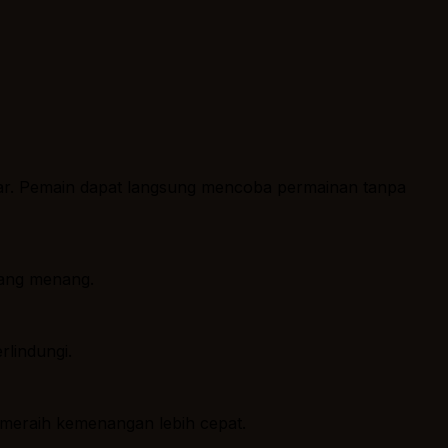
ar. Pemain dapat langsung mencoba permainan tanpa
uang menang.
rlindungi.
meraih kemenangan lebih cepat.