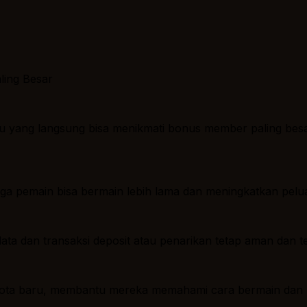
ing Besar
yang langsung bisa menikmati bonus member paling bes
ga pemain bisa bermain lebih lama dan meningkatkan pel
ta dan transaksi deposit atau penarikan tetap aman dan te
nggota baru, membantu mereka memahami cara bermain dan 