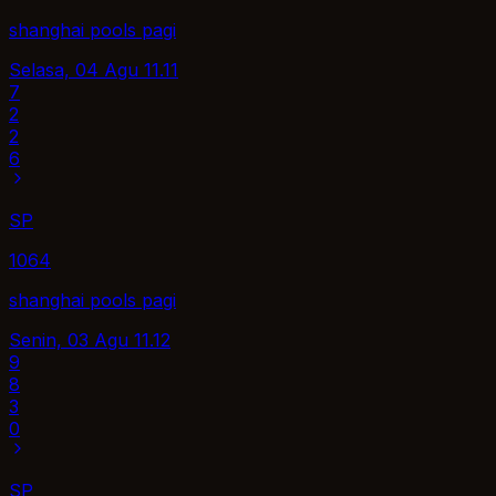
shanghai pools pagi
Selasa, 04 Agu
11.11
7
2
2
6
SP
1064
shanghai pools pagi
Senin, 03 Agu
11.12
9
8
3
0
SP