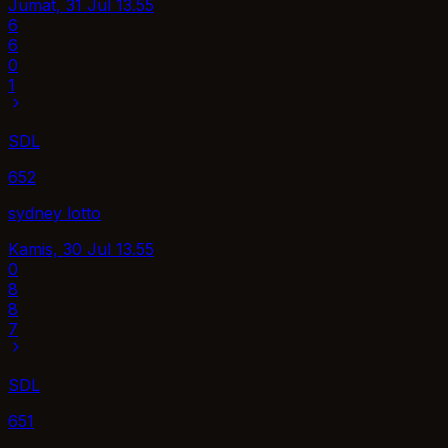
Jumat, 31 Jul
13.55
6
6
0
1
SDL
652
sydney lotto
Kamis, 30 Jul
13.55
0
8
8
7
SDL
651