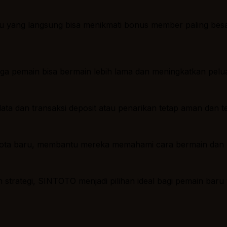
yang langsung bisa menikmati bonus member paling bes
ga pemain bisa bermain lebih lama dan meningkatkan pel
ta dan transaksi deposit atau penarikan tetap aman dan te
nggota baru, membantu mereka memahami cara bermain dan 
strategi, SINTOTO menjadi pilihan ideal bagi pemain baru