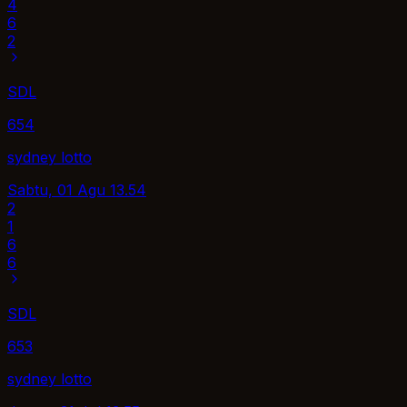
4
6
2
SDL
654
sydney lotto
Sabtu, 01 Agu
13.54
2
1
6
6
SDL
653
sydney lotto