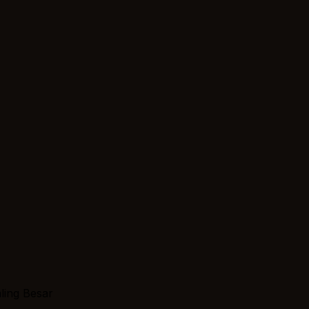
ing Besar