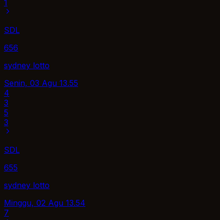
1
SDL
656
sydney lotto
Senin, 03 Agu
13.55
4
3
5
3
SDL
655
sydney lotto
Minggu, 02 Agu
13.54
7