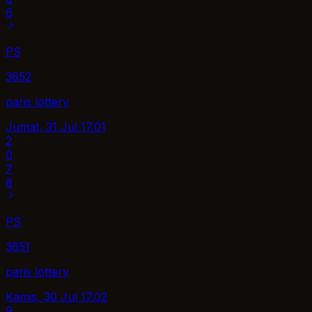
6
PS
3652
paris lottery
Jumat, 31 Jul
17.01
2
0
7
8
PS
3651
paris lottery
Kamis, 30 Jul
17.02
9