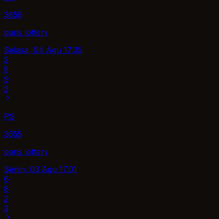
3656
paris lottery
Selasa, 04 Agu
17.05
2
5
9
2
PS
3655
paris lottery
Senin, 03 Agu
17.01
6
8
2
3