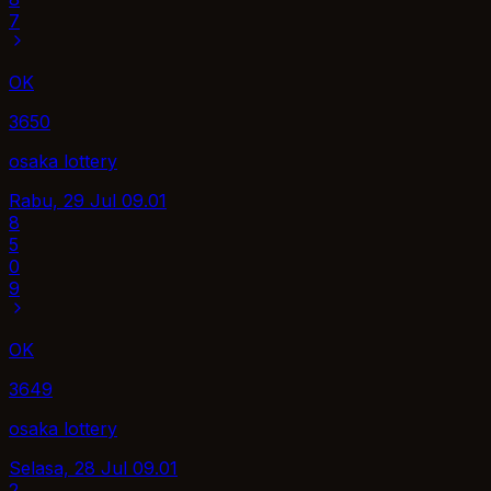
7
OK
3650
osaka lottery
Rabu, 29 Jul
09.01
8
5
0
9
OK
3649
osaka lottery
Selasa, 28 Jul
09.01
2