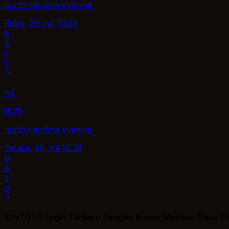
north carolina evening
Rabu, 29 Jul
10.29
6
4
1
1
NE
1829
north carolina evening
Selasa, 28 Jul
10.28
0
8
3
0
SINTOTO Login Terbaru Dengan Bonus Member Baru Pal