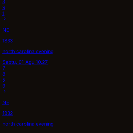
3
9
1
NE
1833
north carolina evening
Sabtu, 01 Agu
10.27
7
8
5
9
NE
1832
north carolina evening