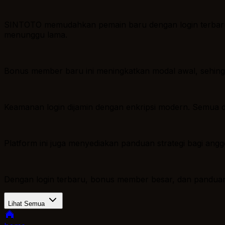
SINTOTO memudahkan pemain baru dengan login terbaru 
menunggu lama.
Bonus member baru ini meningkatkan modal awal, sehing
Keamanan login dijamin dengan enkripsi modern. Semua da
Platform ini juga menyediakan panduan strategi bagi a
Dengan login terbaru, bonus member besar, dan panduan 
Lihat Semua