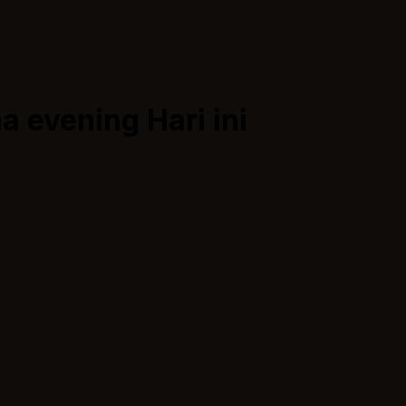
na evening
Hari ini