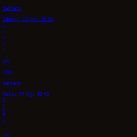
damacai
Minggu, 02 Agu
18.36
0
1
9
5
DM
1253
damacai
Sabtu, 01 Agu
18.42
2
1
3
1
DM