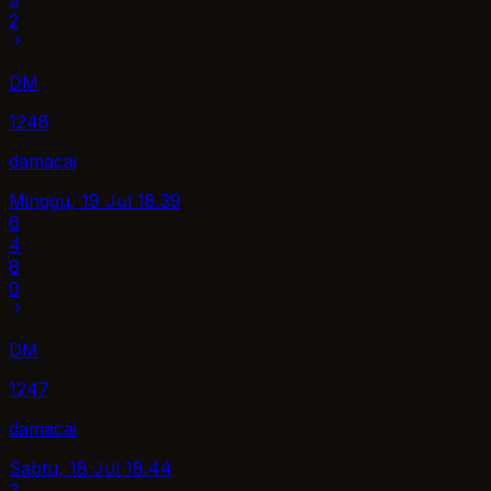
2
DM
1248
damacai
Minggu, 19 Jul
18.39
6
4
8
0
DM
1247
damacai
Sabtu, 18 Jul
18.44
2