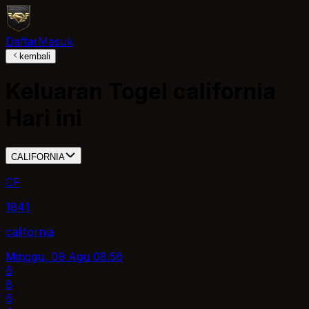
Daftar
Masuk
kembali
Keluaran Togel
california
Hari ini
CALIFORNIA
CF
1841
california
Minggu, 09 Agu
08.56
6
8
6