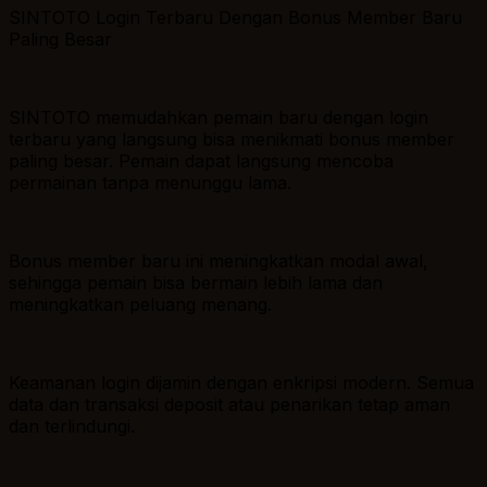
SINTOTO Login Terbaru Dengan Bonus Member Baru
Paling Besar
SINTOTO memudahkan pemain baru dengan login
terbaru yang langsung bisa menikmati bonus member
paling besar. Pemain dapat langsung mencoba
permainan tanpa menunggu lama.
Bonus member baru ini meningkatkan modal awal,
sehingga pemain bisa bermain lebih lama dan
meningkatkan peluang menang.
Keamanan login dijamin dengan enkripsi modern. Semua
data dan transaksi deposit atau penarikan tetap aman
dan terlindungi.