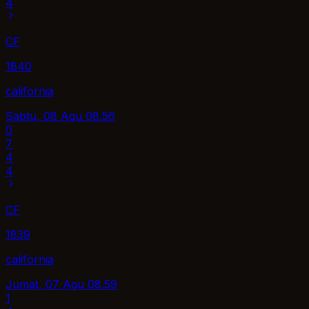
4
CF
1840
california
Sabtu, 08 Agu
08.56
0
7
4
4
CF
1839
california
Jumat, 07 Agu
08.59
1