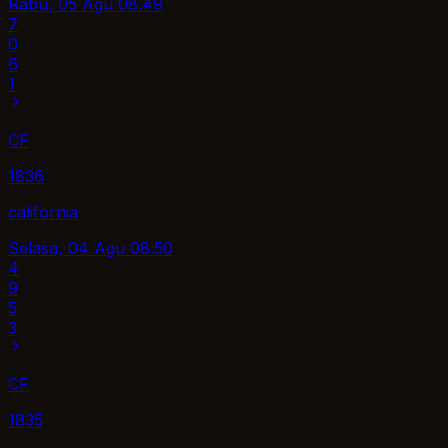
Rabu, 05 Agu
08.49
7
0
6
1
CF
1836
california
Selasa, 04 Agu
08.50
4
9
5
3
CF
1835