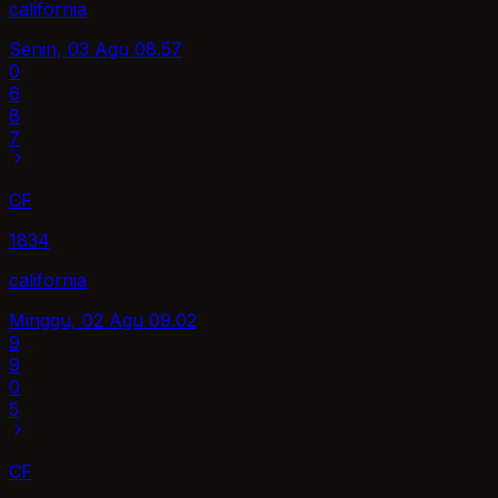
california
Senin, 03 Agu
08.57
0
6
8
7
CF
1834
california
Minggu, 02 Agu
09.02
9
9
0
5
CF