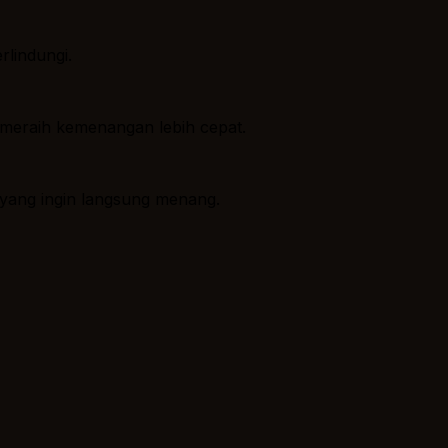
rlindungi.
meraih kemenangan lebih cepat.
 yang ingin langsung menang.