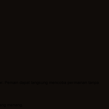
ar. Pemain dapat langsung mencoba permainan tanpa
uang menang.