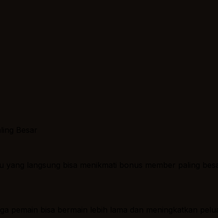
ing Besar
yang langsung bisa menikmati bonus member paling bes
ga pemain bisa bermain lebih lama dan meningkatkan pel