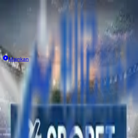
Daftar
Masuk
sport
Cari Permainan
Provider :
SBOBET
Mainkan
SINTOTO Login Terbaru Dengan Bonus Member Baru
Paling Besar
SINTOTO memudahkan pemain baru dengan login
terbaru yang langsung bisa menikmati bonus member
paling besar. Pemain dapat langsung mencoba
permainan tanpa menunggu lama.