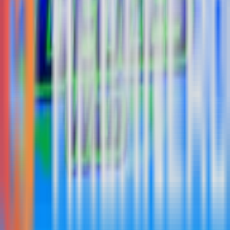
terbaru yang langsung bisa menikmati bonus member
paling besar. Pemain dapat langsung mencoba
permainan tanpa menunggu lama.
Bonus member baru ini meningkatkan modal awal,
sehingga pemain bisa bermain lebih lama dan
meningkatkan peluang menang.
Keamanan login dijamin dengan enkripsi modern. Semua
data dan transaksi deposit atau penarikan tetap aman
dan terlindungi.
Platform ini juga menyediakan panduan strategi bagi
anggota baru, membantu mereka memahami cara
bermain dan meraih kemenangan lebih cepat.