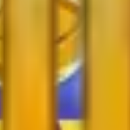
ing Besar
yang langsung bisa menikmati bonus member paling bes
ga pemain bisa bermain lebih lama dan meningkatkan pel
ta dan transaksi deposit atau penarikan tetap aman dan te
nggota baru, membantu mereka memahami cara bermain dan 