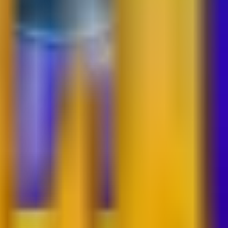
ar. Pemain dapat langsung mencoba permainan tanpa
uang menang.
rlindungi.
meraih kemenangan lebih cepat.