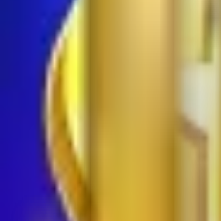
7 UP 7 DOWN
Jili
Number King
Jili
Joumey West M
Jili
Poker King
Jili
Big Small
Jili
iRich Bingo
Jili
Dragon & Tiger
Jili
Fortune Bingo
Jili
Bingo Carnaval
Jili
Calaca Bingo
Jili
Lucky Bingo
Jili
Super Bingo
Jili
Baccarat
Jili
West Hunter Bingo
Jili
Jackpot Bingo
Jili
Bingo Adventure
Jili
Go Goal Bingo
Jili
Win Drop
Jili
Golden Land
Jili
Color Game
Jili
Pappu
Jili
Go Rush
Jili
Mines
Jili