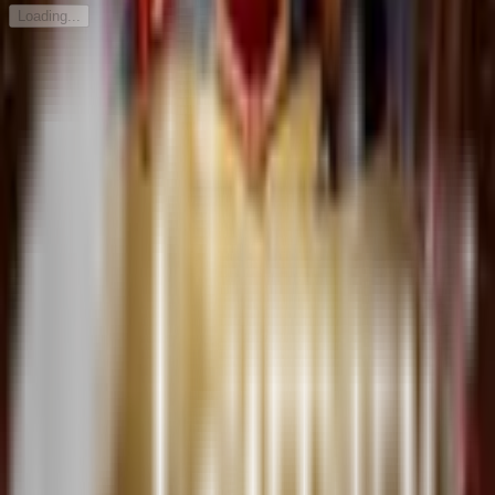
Loading...
24
/
295
Game
Page
1
of
13
SINTOTO Login Terbaru Dengan Bonus Member Baru
Paling Besar
SINTOTO memudahkan pemain baru dengan login
terbaru yang langsung bisa menikmati bonus member
paling besar. Pemain dapat langsung mencoba
permainan tanpa menunggu lama.
Bonus member baru ini meningkatkan modal awal,
sehingga pemain bisa bermain lebih lama dan
meningkatkan peluang menang.