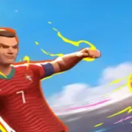
ing Besar
yang langsung bisa menikmati bonus member paling bes
ga pemain bisa bermain lebih lama dan meningkatkan pel
ta dan transaksi deposit atau penarikan tetap aman dan te