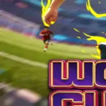
Platform ini juga menyediakan panduan strategi bagi a
Dengan login terbaru, bonus member besar, dan panduan 
Lihat Semua
home
explore
promo
dompet
livechat