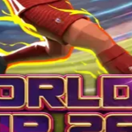
nggota baru, membantu mereka memahami cara bermain dan 
strategi, SINTOTO menjadi pilihan ideal bagi pemain baru