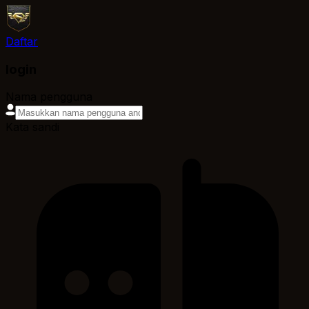
Daftar
login
Nama pengguna
Kata sandi