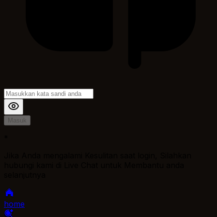
Masuk
*
Jika Anda mengalami Kesulitan saat login, Silahkan
hubungi kami di Live Chat untuk Membantu anda
selanjutnya
home