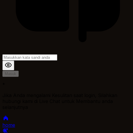
Masuk
*
Jika Anda mengalami Kesulitan saat login, Silahkan
hubungi kami di Live Chat untuk Membantu anda
selanjutnya
home