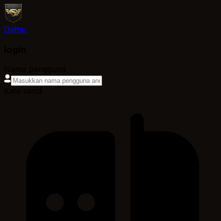
Daftar
login
Nama pengguna
Kata sandi