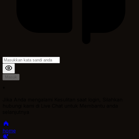
Masuk
*
Jika Anda mengalami Kesulitan saat login, Silahkan
hubungi kami di Live Chat untuk Membantu anda
selanjutnya
home