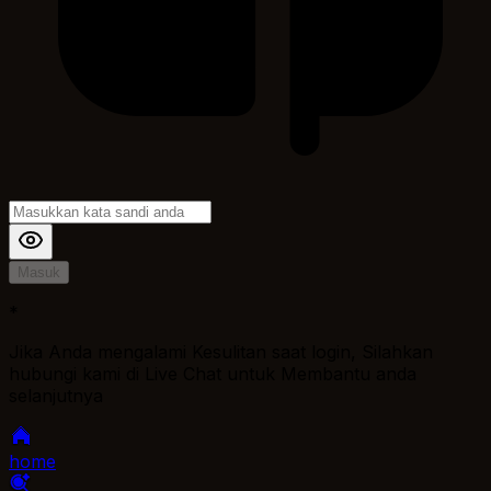
Masuk
*
Jika Anda mengalami Kesulitan saat login, Silahkan
hubungi kami di Live Chat untuk Membantu anda
selanjutnya
home