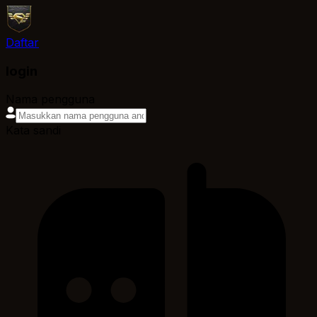
Daftar
login
Nama pengguna
Kata sandi