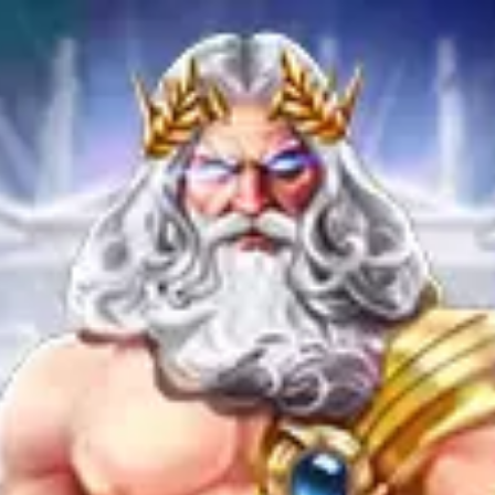
ing Besar
yang langsung bisa menikmati bonus member paling bes
ga pemain bisa bermain lebih lama dan meningkatkan pel
ta dan transaksi deposit atau penarikan tetap aman dan te