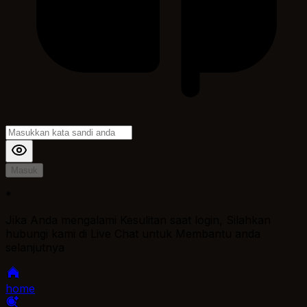
Masuk
*
Jika Anda mengalami Kesulitan saat login, Silahkan
hubungi kami di Live Chat untuk Membantu anda
selanjutnya
home