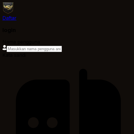
Daftar
login
Nama pengguna
Kata sandi