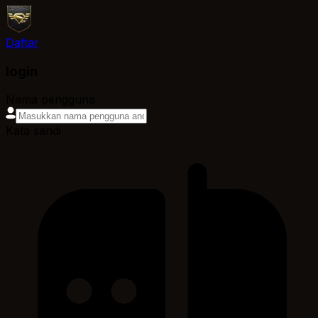
Daftar
login
Nama pengguna
Kata sandi