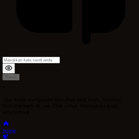
Masuk
*
Jika Anda mengalami Kesulitan saat login, Silahkan
hubungi kami di Live Chat untuk Membantu anda
selanjutnya
home