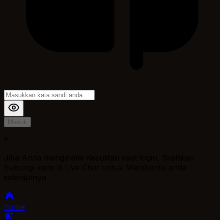
Masuk
*
Jika Anda mengalami Kesulitan saat login, Silahkan
hubungi kami di Live Chat untuk Membantu anda
selanjutnya
home