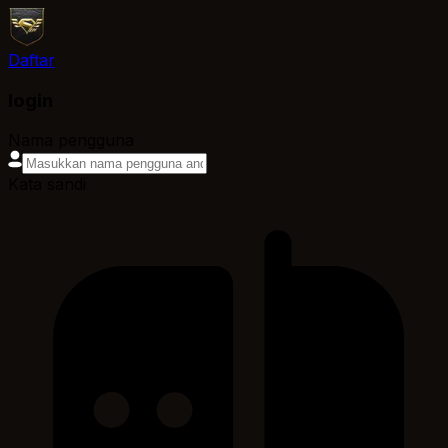
Daftar
login
Nama pengguna
Kata sandi