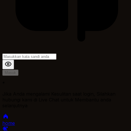
Masuk
*
Jika Anda mengalami Kesulitan saat login, Silahkan
hubungi kami di Live Chat untuk Membantu anda
selanjutnya
home