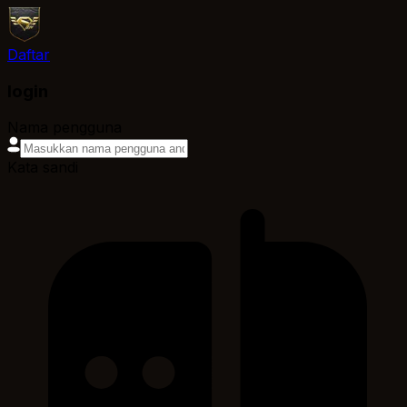
Daftar
login
Nama pengguna
Kata sandi