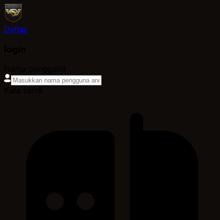
Daftar
login
Nama pengguna
Kata sandi