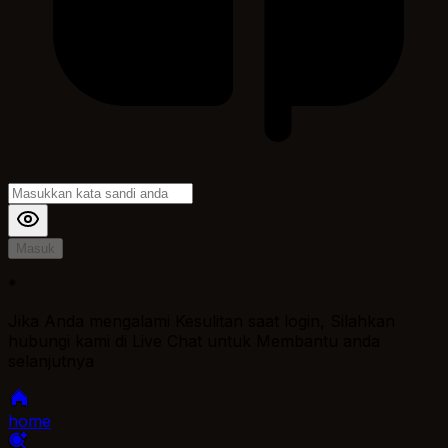
Masuk
*
Jika Anda mengalami Kesulitan saat login, Silahkan
hubungi kami di Live Chat untuk Membantu anda
selanjutnya
home